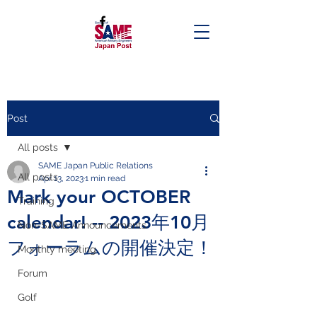
Post
All posts
SAME Japan Public Relations
All posts
Apr 13, 2023
1 min read
Mark your OCTOBER
Training
calendar! -- 2023年10月
Non-SAME Announcements
フォーラムの開催決定！
Monthly meeting
Forum
Golf