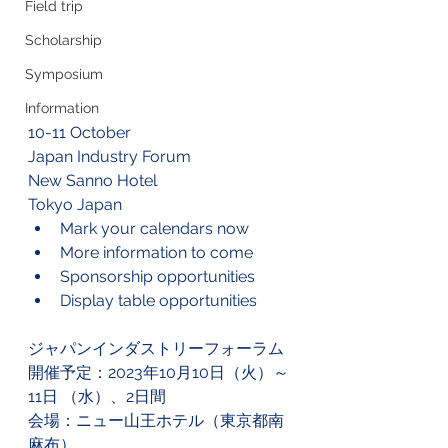
Field trip
Scholarship
Symposium
Information
10-11 October 
Japan Industry Forum 
New Sanno Hotel
Tokyo Japan
Mark your calendars now
More information to come
Sponsorship opportunities
Display table opportunities
ジャパンインダストリーフォーラム
開催予定：2023年10月10日（火）～
11日 （水）、2日間
会場：ニュー山王ホテル（東京都南
麻布）