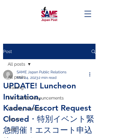
Post
All posts
SAME Japan Public Relations
All posts
Mar 24, 2023
2 min read
UPDATE! Luncheon
Training
Invitation,
Non-SAME Announcements
Kadena/Escort Request
Monthly meeting
Closed・特別イベント緊
Forum
急開催！エスコート申込
Golf