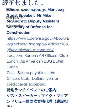
終了しました。
Field trip
When:  1200-1400, 30 Mar 2023
Scholarship
Guest Speaker:  Mr Mike 
Symposium
McAndrew, Deputy Assistant 
Information
Secretary of Defense for 
Construction
https://www.defense.gov/About/B
iographies/Biography/Article/280
3892/michael-mcandrew/
Location:  Kadena AB Officers Club
Lunch:  All American BBQ Buffet 
Lunch
Cost:  $14.00 payable at the 
Officers Club.  Dollars, yen, or 
credit cards accepted.
特別ランチイベントのご案内
ゲストスピーカー：マイク・マクア
ンドリュー国防次官補代理（建設担