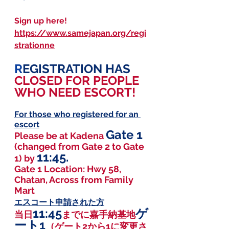
Sign up here! 
https://www.samejapan.org/regi
strationne
R
EGISTRATION HAS 
CLOSED FOR PEOPLE 
WHO NEED ESCORT!
For those who registered for an 
escort
Gate 1
Please be at Kadena 
(changed from Gate 2 to Gate 
11:45. 
1) by 
Gate 1 Location: Hwy 58, 
Chatan, Across from Family 
Mart
エスコート申請された方
11:45
ゲ
当日
までに嘉手納基地
ート1
（ゲート2から1に変更さ